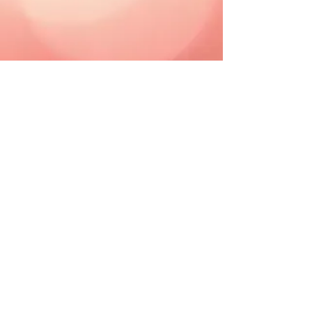
© 2023 Beauty Park.
Created by Beyond Group
s.r.o. Všechna práva
vyhrazena.
Obchodní podmínky
Provozovatel: Petra