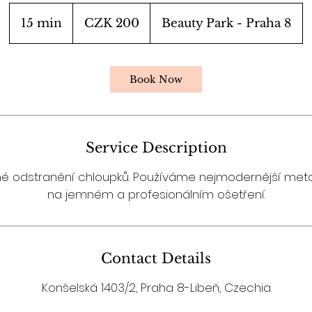
200
Czech
15 min
1
CZK 200
Beauty Park - Praha 8
korunas
5
m
i
Book Now
n
Service Description
é odstranění chloupků. Používáme nejmodernější met
na jemném a profesionálním ošetření.
Contact Details
Konšelská 1403/2, Praha 8-Libeň, Czechia