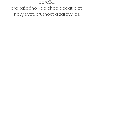
pokožku
pro každého, kdo chce dodat pleti
nový život, pružnost a zdravý jas
Upozornění: Před profesionálním
ošetřením Idenel vysaďte minimálně 3
dny před ošetřením všechny retinoly,
vitamíny C, vitamíny A, kyseliny a
všechny olejové přípravky na obličej či
oči.
Contact Details
Konšelská 1403/2, Praha 8-Libeň,
Czechia
+420 608 605 618
info@beautypark.cz