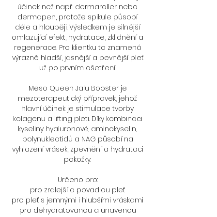
účinek než např. dermaroller nebo
dermapen, protože spikule působí
déle a hlouběji. Výsledkem je silnější
omlazující efekt, hydratace, zklidnění a
regenerace. Pro klientku to znamená
výrazně hladší, jasnější a pevnější pleť
už po prvním ošetření.
Meso Queen Jalu Booster je
mezoterapeutický přípravek, jehož
hlavní účinek je stimulace tvorby
kolagenu a lifting pleti. Díky kombinaci
kyseliny hyaluronové, aminokyselin,
polynukleotidů a NAG působí na
vyhlazení vrásek, zpevnění a hydrataci
pokožky.
Určeno pro:
pro zralejší a povadlou pleť
pro pleť s jemnými i hlubšími vráskami
pro dehydratovanou a unavenou