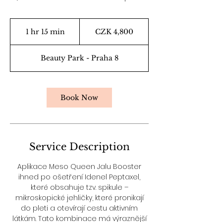
4,800
Czech
1 hr 15 min
1
CZK 4,800
korunas
h
1
Beauty Park - Praha 8
5
m
i
n
Book Now
Service Description
Aplikace Meso Queen Jalu Booster
ihned po ošetření Idenel Peptaxel,
které obsahuje tzv. spikule –
mikroskopické jehličky, které pronikají
do pleti a otevírají cestu aktivním
látkám. Tato kombinace má výraznější