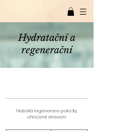
Hydratační a
regenerační
hluboká regenerace pokožky,
ohrožené stresem.