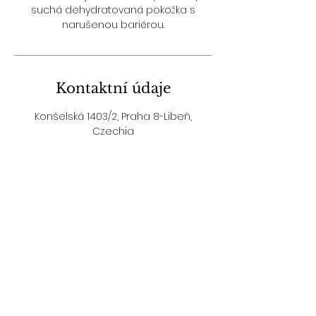
suchá dehydratovaná pokožka s
narušenou bariérou.
Kontaktní údaje
Konšelská 1403/2, Praha 8-Libeň,
Czechia
© 2023 Beauty Park.
Created by Beyond Group
s.r.o. Všechna práva
vyhrazena.
Obchodní podmínky