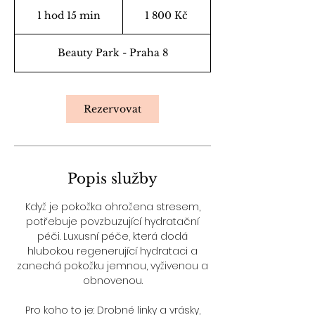
1 800
českých
1 hod 15 min
1
1 800 Kč
korun
h
o
Beauty Park - Praha 8
1
5
m
i
Rezervovat
n
Popis služby
Když je pokožka ohrožena stresem,
potřebuje povzbuzující hydratační
péči. Luxusní péče, která dodá
hlubokou regenerující hydrataci a
zanechá pokožku jemnou, vyživenou a
obnovenou.
Pro koho to je: Drobné linky a vrásky,